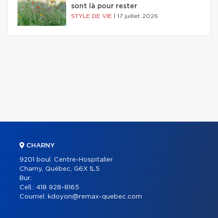
sont là pour rester
STYLE DE VIE
|
17 juillet 2026
CHARNY
9201 boul. Centre-Hospitalier
Charny, Québec, G6X 1L5
Bur.:
Cell.:
418 928-8165
Courriel:
kdoyon@remax-quebec.com