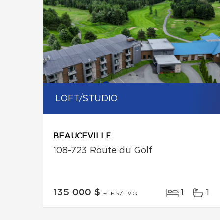
LOFT/STUDIO
BEAUCEVILLE
108-723 Route du Golf
1
1
135 000 $
+TPS/TVQ