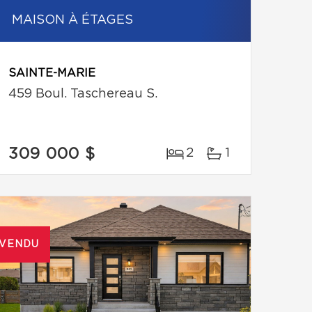
MAISON À ÉTAGES
SAINTE-MARIE
459 Boul. Taschereau S.
309 000 $
2
1
VENDU