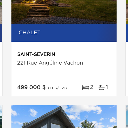
CHALET
SAINT-SÉVERIN
221 Rue Angéline Vachon
2
1
499 000 $
+TPS/TVQ