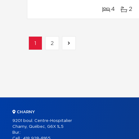
4
2
1
2
CHARNY
9201 boul. Centre-Hospitalier
Charny, Québec, G6X 1L5
Bur.:
Cell.:
418 928-8165