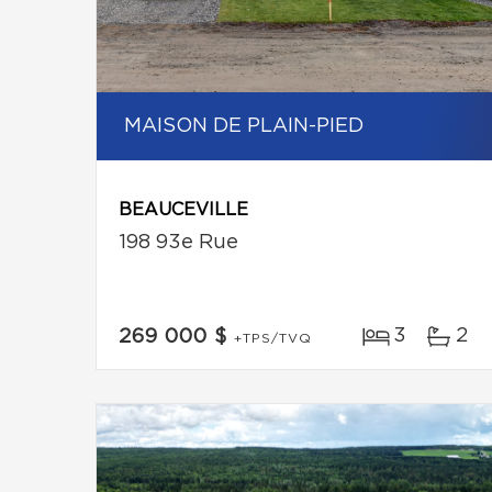
MAISON DE PLAIN-PIED
BEAUCEVILLE
198 93e Rue
3
2
269 000 $
+TPS/TVQ