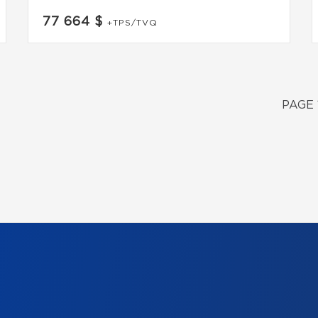
77 664 $
+TPS/TVQ
PAGE 