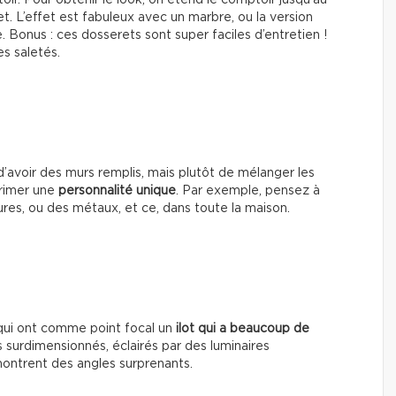
ir. Pour obtenir le look, on étend le comptoir jusqu’au
t. L’effet est fabuleux avec un marbre, ou la version
 Bonus : ces dosserets sont super faciles d’entretien !
s saletés.
d’avoir des murs remplis, mais plutôt de mélanger les
primer une
personnalité unique
. Par exemple, pensez à
res, ou des métaux, et ce, dans toute la maison.
qui ont comme point focal un
ilot qui a beaucoup de
s surdimensionnés, éclairés par des luminaires
ontrent des angles surprenants.