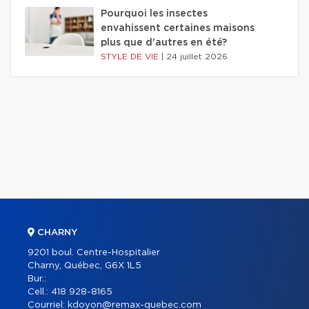
Pourquoi les insectes
envahissent certaines maisons
plus que d'autres en été?
STYLE DE VIE
|
24 juillet 2026
CHARNY
9201 boul. Centre-Hospitalier
Charny, Québec, G6X 1L5
Bur.:
Cell.:
418 928-8165
Courriel:
kdoyon@remax-quebec.com